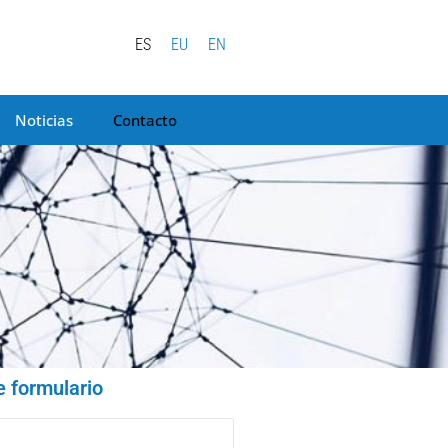
ES
EU
EN
Noticias
Contacto
e formulario