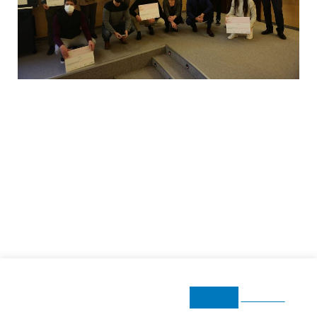
DETENTE OBTIENE EL XX
PREMIO MANUEL LABORDE A
LA MEJOR INICIATIVA
EMPRESARIAL
El segundo Premio es para la
iniciativa Bitxo
Donostia, 14 de diciembre
Utilizamos cookies para asegurarnos de que le damos la mejor
La XX edición de los Premios Manuel Laborde
experiencia en nuestro sitio web.
Leer Más
Aceptar
Werlinden ha reconocido las incitativas Detente y Bitxo