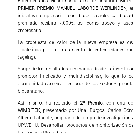
Enfermedades Neuromusculares del Instituto BioD
PRIMER PREMIO MANUEL LABORDE WERLINDEN
, 
iniciativa empresarial con base tecnológica basad
premiada recibirá 7.000€, así como apoyo y aseso
empresarial.
La propuesta de valor de la nueva empresa es de
alostéricos para el tratamiento de enfermedades mu
(ageing).
Surge de los resultados generados desde la investig
promotor implicado y multidisciplinar, lo que lo 
oportunidad comercial en uno de los sectores priorit
biosanitario.
Así mismo, ha recibido el
2º Premio
, con una do
WIMBITEK
, presentado por Unai Burgos, Carlos Gó
Alberto Lafuente, originario del grupo de investigación
UPV/EHU. Desarrollan productos de monitorización de
las Cosas y Blockchain.