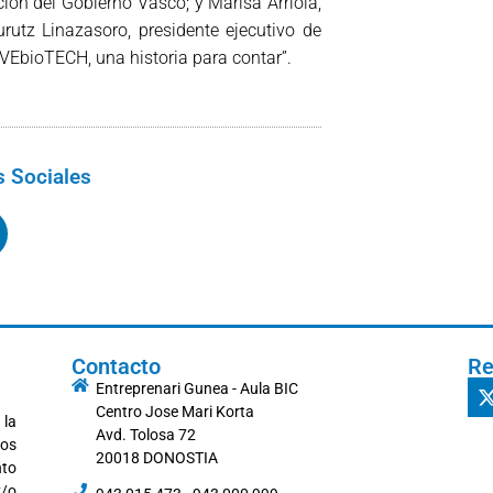
ón del Gobierno Vasco; y Marisa Arriola,
rutz Linazasoro, presidente ejecutivo de
VEbioTECH, una historia para contar”.
 Sociales
Contacto
Re
Entreprenari Gunea - Aula BIC
Centro Jose Mari Korta
 la
Avd. Tolosa 72
los
20018 DONOSTIA
nto
y/o