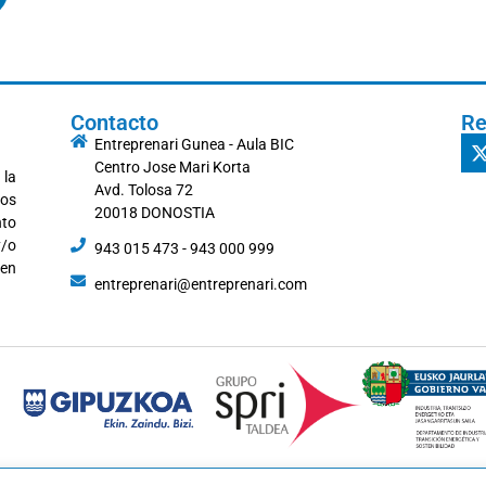
Contacto
Re
Entreprenari Gunea - Aula BIC
Centro Jose Mari Korta
 la
Avd. Tolosa 72
los
20018 DONOSTIA
nto
y/o
943 015 473 - 943 000 999
 en
entreprenari@entreprenari.com